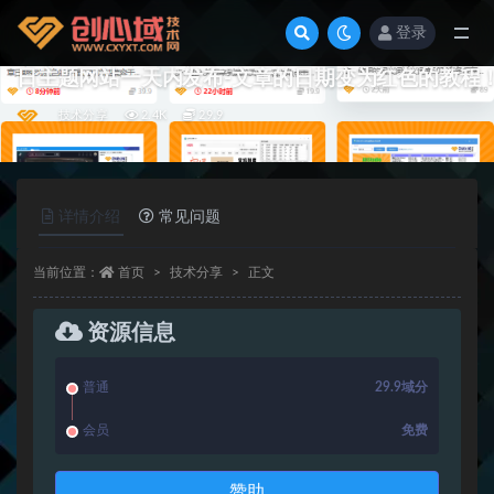
登录
全部
日主题网站一天内发布-文章的日期变为红色的教程
技术分享
2.4K
29.9
详情介绍
常见问题
当前位置：
首页
技术分享
正文
资源信息
普通
29.9域分
会员
免费
赞助