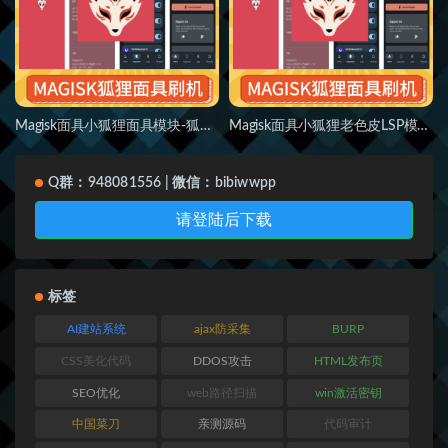
Magisk面具小狐狸面具模块-狐狸面具(Kitsune Mask原德尔塔面具)
Magisk面具小狐狸老色皮LSP模块大全-【手机改造计划】LSPosed-虚拟框架
Q群：948081556 | 微信：bibiwwpp
请登陆后下载
标签
AI建站系统
ajax防采集
BURP
CSS美化代码
DDOS攻击
HTML发布页
SEO优化
web路径扫描
win激活密钥
中国菜刀
亲测源码
代码审计