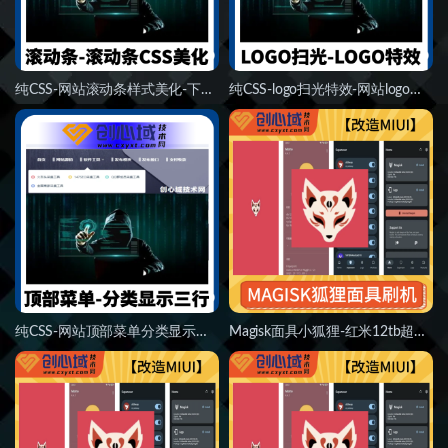
纯CSS-网站滚动条样式美化-下拉滚动条CSS代码！
纯CSS-logo扫光特效-网站logo扫光美化CSS！
纯CSS-网站顶部菜单分类显示三行CSS代码！
Magisk面具小狐狸-红米12tb超无敌优化-狐狸面具刷入root补修boot