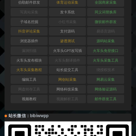
伯勒邮件群发
体育运动采集
全国商家采集
写真站采集
发卡系统
同义词替换库
子域名挖掘
小红书采集
微软邮件群发
抖音评论采集
支付源码
易语言源码
浏览器插件
渗透测试
源码站采集
漏洞扫描
火车头GPT改写插
火车头免登接口
件
火车头发布模块
火车头翻译插件
火车头采集工具
火车头采集教程
站长提交工具
绕授权技术
编辑工具
网创站采集
网易云采集
网盘转存工具
网络科技采集
网络验证源码
视频教程
视频解析工具
邮件群发工具
站长微信：bibiwwpp