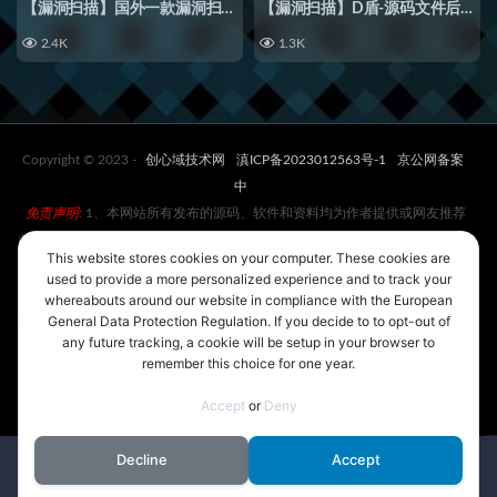
【漏洞扫描】国外一款漏洞扫描工具_网站漏洞扫描SQL注入一体软件
【漏洞扫描】D盾-源码文件后门扫描工具_软件后门扫描
2.4K
1.3K
Copyright © 2023 -
创心域技术网
滇ICP备2023012563号-1
京公网备案
中
免责声明:
1、本网站所有发布的源码、软件和资料均为作者提供或网友推荐
收集各大资源网站整理而来;仅供学习和研究使用,下载后请24小时内删除。不
This website stores cookies on your computer. These cookies are
得使用于非法商业用途，不得违反国家法律。否则后果自负！
used to provide a more personalized experience and to track your
2、一切关于该资源商业行为与www.cxyxt.com无关。如果您喜欢该程序，请
whereabouts around our website in compliance with the European
支持正版源码、软件，购买注册，得到更好的正版服务。如有侵犯你版权的，
General Data Protection Regulation. If you decide to to opt-out of
any future tracking, a cookie will be setup in your browser to
请邮件与我们联系处理（邮箱:691310337@qq.com），本站将立即改正。
remember this choice for one year.
Accept
or
Deny
Decline
Accept
首页
分类
问答
我的
顶部