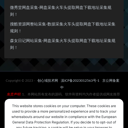
微秀堂网盘采集-网盘采集火车头提取网盘下载地址采集规
则！
搜酷资源网整站采集-数据采集火车头提取网盘下载地址采集
规则！
森女日记网站采集-网盘采集火车头提取网盘下载地址采集规
则！
Copyright © 2023 -
创心域技术网
滇ICP备2023012563号-1
京公网备案
中
免责声明:
1、本网站所有发布的源码、软件和资料均为作者提供或网友推荐
收集各大资源网站整理而来;仅供学习和研究使用,下载后请24小时内删除。不
This website stores cookies on your computer. These cookies are
得使用于非法商业用途，不得违反国家法律。否则后果自负！
used to provide a more personalized experience and to track your
2、一切关于该资源商业行为与www.cxyxt.com无关。如果您喜欢该程序，请
whereabouts around our website in compliance with the European
支持正版源码、软件，购买注册，得到更好的正版服务。如有侵犯你版权的，
General Data Protection Regulation. If you decide to to opt-out of
any future tracking, a cookie will be setup in your browser to