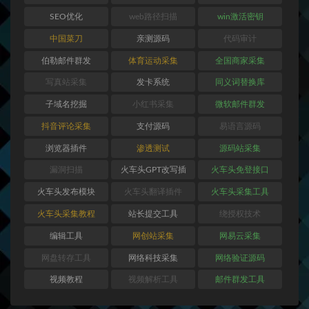
SEO优化
web路径扫描
win激活密钥
中国菜刀
亲测源码
代码审计
伯勒邮件群发
体育运动采集
全国商家采集
写真站采集
发卡系统
同义词替换库
子域名挖掘
小红书采集
微软邮件群发
抖音评论采集
支付源码
易语言源码
浏览器插件
渗透测试
源码站采集
漏洞扫描
火车头GPT改写插
火车头免登接口
件
火车头发布模块
火车头翻译插件
火车头采集工具
火车头采集教程
站长提交工具
绕授权技术
编辑工具
网创站采集
网易云采集
网盘转存工具
网络科技采集
网络验证源码
视频教程
视频解析工具
邮件群发工具