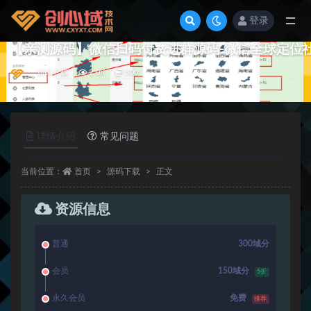
登录
全部
【亲测源码】微信扫码付费进群源码-微信全球定位
源码下载
2.0K
300
详情介绍
常见问题
当前位置：
首页
源码下载
正文
资源信息
普通
300域分
会员
150域分
5折
永久会员
免费
推荐