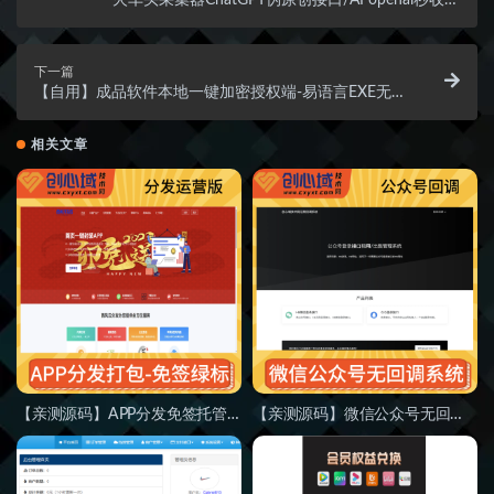
GPT内容改写创作插件/批量原创文章生成
下一篇
【自用】成品软件本地一键加密授权端-易语言EXE无视
加壳一键加验证工具！
相关文章
【亲测源码】APP分发免签托管系统运营版+开元版源码、安卓/ios/H5一键封装为app-商用运营级完整版！APP分发源码,带ios免签绿标,APK打包
【亲测源码】微信公众号无回调系统-可取消和添加域名授权-无限回调完美运营版系统