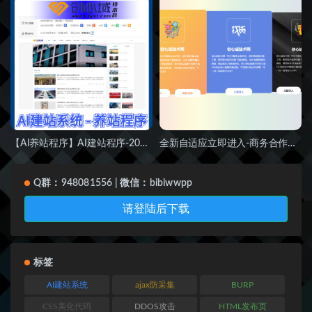
【AI养站程序】AI建站程序-2024快速收录出权重也就是分分钟的事！
全新自适应立即进入-商务合作地址发布页HTML源码
Q群：948081556 | 微信：bibiwwpp
请登陆后下载
标签
AI建站系统
ajax防采集
BURP
CSS美化代码
DDOS攻击
HTML发布页