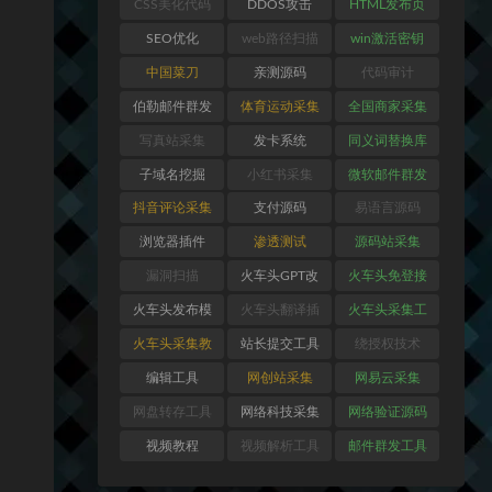
CSS美化代码
DDOS攻击
HTML发布页
SEO优化
web路径扫描
win激活密钥
中国菜刀
亲测源码
代码审计
伯勒邮件群发
体育运动采集
全国商家采集
写真站采集
发卡系统
同义词替换库
子域名挖掘
小红书采集
微软邮件群发
抖音评论采集
支付源码
易语言源码
浏览器插件
渗透测试
源码站采集
漏洞扫描
火车头GPT改
火车头免登接
写插件
口
火车头发布模
火车头翻译插
火车头采集工
块
件
具
火车头采集教
站长提交工具
绕授权技术
程
编辑工具
网创站采集
网易云采集
网盘转存工具
网络科技采集
网络验证源码
视频教程
视频解析工具
邮件群发工具