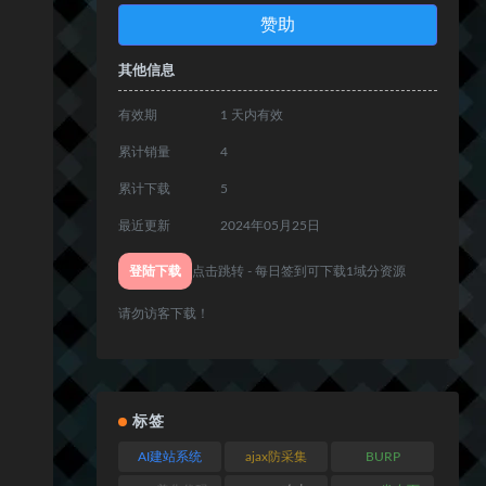
赞助
其他信息
有效期
1 天内有效
累计销量
4
累计下载
5
最近更新
2024年05月25日
登陆下载
点击跳转 - 每日签到可下载1域分资源
请勿访客下载！
标签
AI建站系统
ajax防采集
BURP