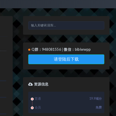
Q群：948081556 | 微信：bibiwwpp
请登陆后下载
资源信息
普通
19.9域分
会员
免费