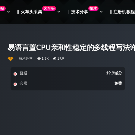
整站
火车头
技术
火车头采集
技术分享
注册机教程
易语言置CPU亲和性稳定的多线程写法
技术分享
1.8K
19.9
普通
19.9域分
会员
免费